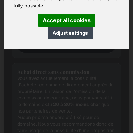
Nous essayons toujours de déterminer le
fully possible.
juste prix du marché pour chaque domaine
grâce à des recherches approfondies.
Accept all cookies
Ce domaine est actuellement en phase
d'évaluation. Nous vous demandons donc de
Adjust settings
nous soumettre une proposition de prix.
Proposition de prix
Achat direct sans commission
Vous avez actuellement la possibilité
d'acheter ce domaine directement auprès du
propriétaire. En raison de l'omission de la
commission de courtage, nous pouvons offrir
le domaine ex.lu
20 à 30% moins cher
que
nos partenaires de vente.
Aucun prix n'a encore été fixé pour ce
domaine. Nous vous recommandons donc de
faire usage de la possibilité d'une proposition